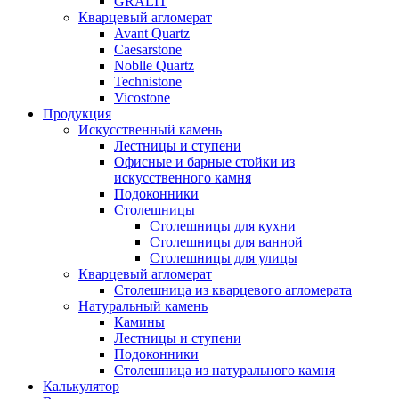
GRALIT
Кварцевый агломерат
Avant Quartz
Caesarstone
Noblle Quartz
Technistone
Vicostone
Продукция
Искусственный камень
Лестницы и ступени
Офисные и барные стойки из
искусственного камня
Подоконники
Столешницы
Столешницы для кухни
Столешницы для ванной
Столешницы для улицы
Кварцевый агломерат
Столешница из кварцевого агломерата
Натуральный камень
Камины
Лестницы и ступени
Подоконники
Столешница из натурального камня
Калькулятор