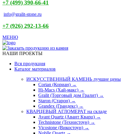
+7 (499) 390-66-41
info@gralit-stone.ru
+7 (926) 292-13-66
МЕНЮ
НАШИ ПРОЕКТЫ
Вся продукция
Каталог материалов
ИСКУССТВЕННЫЙ КАМЕНЬ
лучшие цены
Corian (Кориан) →
Hi-Macs (Хай-макс) →
Gralit (Торговый дом Гралит) →
Staron (Старон) →
Grandex (Грандекс) →
КВАРЦЕВЫЙ АГЛОМЕРАТ
на складе
Avant Quartz (Авант Кварц) →
Technistone (Технистоун) →
Vicostone (Викостоун) →
Noblle Quartz →