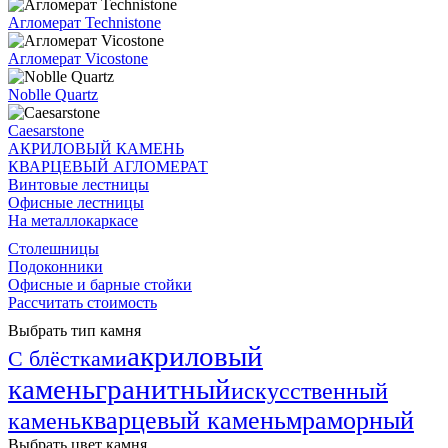
Агломерат Technistone
Агломерат Vicostone
Noblle Quartz
Caesarstone
АКРИЛОВЫЙ КАМЕНЬ
КВАРЦЕВЫЙ АГЛОМЕРАТ
Винтовые лестницы
Офисные лестницы
На металлокаркасе
Столешницы
Подоконники
Офисные и барные стойки
Рассчитать стоимость
Выбрать тип камня
акриловый
С блёстками
камень
гранитный
искусственный
кварцевый камень
мраморный
камень
Выбрать цвет камня