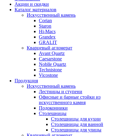
Акции и скидки
Каталог материалов
Искусственный камень
Corian
Staron
Hi-Macs
Grandex
GRALIT
Кварцевый агломерат
Avant Quartz
Caesarstone
Noblle Quartz
Technistone
Vicostone
Продукция
Искусственный камень
Лестницы и ступени
Офисные и барные стойки из
искусственного камня
Подоконники
Столешницы
Столешницы для кухни
Столешницы для ванной
Столешницы для улицы
Кварцевый агломерат