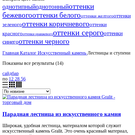
оттенки
однотонный
однотипный
бежевого
оттенки белого
оттенки
оттенки желтого
оттенки коричневого
зеленого
оттенки
оттенки серого
оттенки
красного
оттенки оранжевого
оттенки черного
синего
Главная
Каталог
Искусственный камень
Лестницы и ступени
Сортировка:
Показаны все результаты (14)
самые
сайдбар
недавние
по
12
28
56
Парадная лестница из искусственного камня
Широкая, удобная лестница, материалом которой служит
искусственный камень Gralit. Это очень красивый материал,