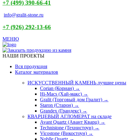
+7 (499) 390-66-41
info@gralit-stone.ru
+7 (926) 292-13-66
МЕНЮ
НАШИ ПРОЕКТЫ
Вся продукция
Каталог материалов
ИСКУССТВЕННЫЙ КАМЕНЬ
лучшие цены
Corian (Кориан) →
Hi-Macs (Хай-макс) →
Gralit (Торговый дом Гралит) →
Staron (Старон) →
Grandex (Грандекс) →
КВАРЦЕВЫЙ АГЛОМЕРАТ
на складе
Avant Quartz (Авант Кварц) →
Technistone (Технистоун) →
Vicostone (Викостоун) →
Noblle Quartz →