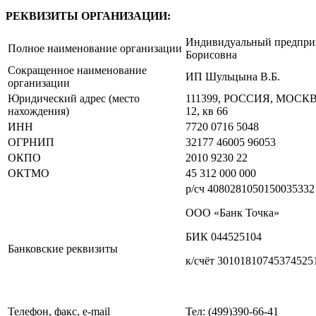
РЕКВИЗИТЫ ОРГАНИЗАЦИИ:
Индивидуальный предпри
Полное наименование организации
Борисовна
Сокращенное наименование
ИП Шульцына В.Б.
организации
Юридический адрес (место
111399, РОССИЯ, МОСК
нахождения)
12, кв 66
ИНН
7720 0716 5048
ОГРНИП
32177 46005 96053
ОКПО
2010 9230 22
ОКТМО
45 312 000 000
р/сч 4080281050150035332
ООО «Банк Точка»
БИК 044525104
Банковские реквизиты
к/счёт 30101810745374525
Телефон, факс, е-mail
Тел: (499)390-66-41