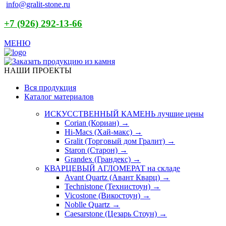
info@gralit-stone.ru
+7 (926) 292-13-66
МЕНЮ
НАШИ ПРОЕКТЫ
Вся продукция
Каталог материалов
ИСКУССТВЕННЫЙ КАМЕНЬ
лучшие цены
Corian (Кориан) →
Hi-Macs (Хай-макс) →
Gralit (Торговый дом Гралит) →
Staron (Старон) →
Grandex (Грандекс) →
КВАРЦЕВЫЙ АГЛОМЕРАТ
на складе
Avant Quartz (Авант Кварц) →
Technistone (Технистоун) →
Vicostone (Викостоун) →
Noblle Quartz →
Caesarstone (Цезарь Стоун) →