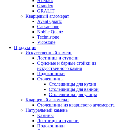
Hi-Macs
Grandex
GRALIT
Кварцевый агломерат
Avant Quartz
Caesarstone
Noblle Quartz
Technistone
Vicostone
Продукция
Искусственный камень
Лестницы и ступени
Офисные и барные стойки из
искусственного камня
Подоконники
Столешницы
Столешницы для кухни
Столешницы для ванной
Столешницы для улицы
Кварцевый агломерат
Столешница из кварцевого агломерата
Натуральный камень
Камины
Лестницы и ступени
Подоконники