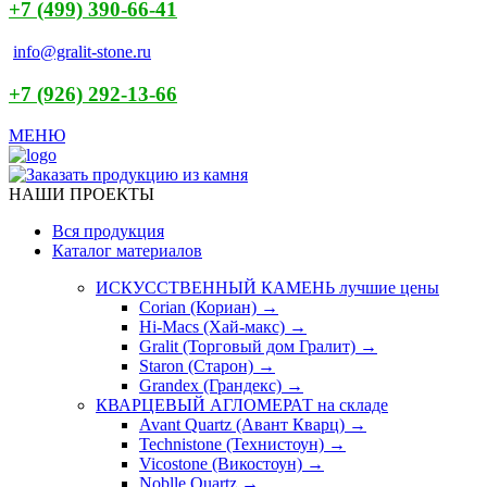
+7 (499) 390-66-41
info@gralit-stone.ru
+7 (926) 292-13-66
МЕНЮ
НАШИ ПРОЕКТЫ
Вся продукция
Каталог материалов
ИСКУССТВЕННЫЙ КАМЕНЬ
лучшие цены
Corian (Кориан) →
Hi-Macs (Хай-макс) →
Gralit (Торговый дом Гралит) →
Staron (Старон) →
Grandex (Грандекс) →
КВАРЦЕВЫЙ АГЛОМЕРАТ
на складе
Avant Quartz (Авант Кварц) →
Technistone (Технистоун) →
Vicostone (Викостоун) →
Noblle Quartz →