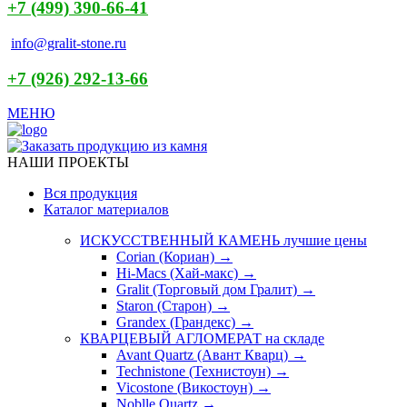
+7 (499) 390-66-41
info@gralit-stone.ru
+7 (926) 292-13-66
МЕНЮ
НАШИ ПРОЕКТЫ
Вся продукция
Каталог материалов
ИСКУССТВЕННЫЙ КАМЕНЬ
лучшие цены
Corian (Кориан) →
Hi-Macs (Хай-макс) →
Gralit (Торговый дом Гралит) →
Staron (Старон) →
Grandex (Грандекс) →
КВАРЦЕВЫЙ АГЛОМЕРАТ
на складе
Avant Quartz (Авант Кварц) →
Technistone (Технистоун) →
Vicostone (Викостоун) →
Noblle Quartz →