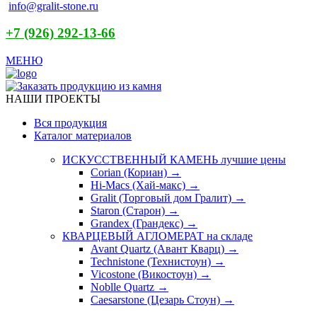
info@gralit-stone.ru
+7 (926) 292-13-66
МЕНЮ
НАШИ ПРОЕКТЫ
Вся продукция
Каталог материалов
ИСКУССТВЕННЫЙ КАМЕНЬ
лучшие цены
Corian (Кориан) →
Hi-Macs (Хай-макс) →
Gralit (Торговый дом Гралит) →
Staron (Старон) →
Grandex (Грандекс) →
КВАРЦЕВЫЙ АГЛОМЕРАТ
на складе
Avant Quartz (Авант Кварц) →
Technistone (Технистоун) →
Vicostone (Викостоун) →
Noblle Quartz →
Caesarstone (Цезарь Стоун) →