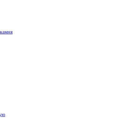
 камня
ную