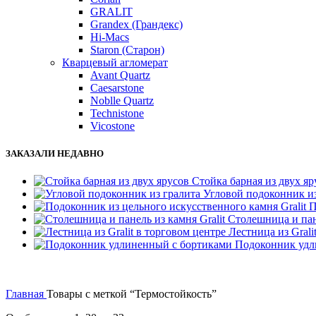
GRALIT
Grandex (Грандекс)
Hi-Macs
Staron (Старон)
Кварцевый агломерат
Avant Quartz
Caesarstone
Noblle Quartz
Technistone
Vicostone
ЗАКАЗАЛИ НЕДАВНО
Стойка барная из двух яр
Угловой подоконник из
П
Столешница и пане
Лестница из Grali
Подоконник удл
Главная
Товары с меткой “Термостойкость”