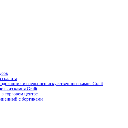
усов
 гралита
одоконник из цельного искусственного камня Gralit
ль из камня Gralit
t в торговом центре
иненный с бортиками