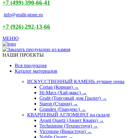
+7 (499) 390-66-41
info@gralit-stone.ru
+7 (926) 292-13-66
МЕНЮ
НАШИ ПРОЕКТЫ
Вся продукция
Каталог материалов
ИСКУССТВЕННЫЙ КАМЕНЬ
лучшие цены
Corian (Кориан) →
Hi-Macs (Хай-макс) →
Gralit (Торговый дом Гралит) →
Staron (Старон) →
Grandex (Грандекс) →
КВАРЦЕВЫЙ АГЛОМЕРАТ
на складе
Avant Quartz (Авант Кварц) →
Technistone (Технистоун) →
Vicostone (Викостоун) →
Noblle Quartz →