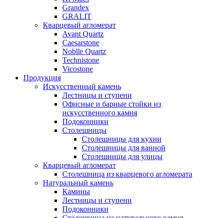
Grandex
GRALIT
Кварцевый агломерат
Avant Quartz
Caesarstone
Noblle Quartz
Technistone
Vicostone
Продукция
Искусственный камень
Лестницы и ступени
Офисные и барные стойки из
искусственного камня
Подоконники
Столешницы
Столешницы для кухни
Столешницы для ванной
Столешницы для улицы
Кварцевый агломерат
Столешница из кварцевого агломерата
Натуральный камень
Камины
Лестницы и ступени
Подоконники
Столешница из натурального камня