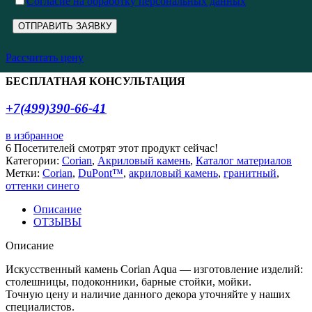
Cогласие на обработку персональных данных
Рассчитать цену
БЕСПЛАТНАЯ КОНСУЛЬТАЦИЯ
+7(499)390-66-41
в избранное
6
Посетителей смотрят этот продукт сейчас!
Категории:
Corian
,
Акриловый камень
,
Каталог материалов
Метки:
Corian
,
DuPont™
,
акриловый камень
,
гранитный
,
оттенки синего
Описание
ОТЗЫВЫ
Описание
Искусственный камень Corian Aqua — изготовление изделий:
столешницы, подоконники, барные стойки, мойки.
Точную цену и наличие данного декора уточняйте у наших
специалистов.