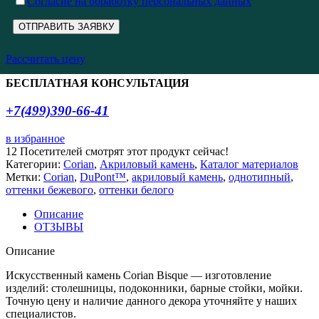
Cогласие на обработку персональных данных
Рассчитать цену
БЕСПЛАТНАЯ КОНСУЛЬТАЦИЯ
+7(499)390-66-41
в избранное
12
Посетителей смотрят этот продукт сейчас!
Категории:
Corian
,
Акриловый камень
,
Каталог материалов
Метки:
Corian
,
DuPont™
,
акриловый камень
,
однотипный
,
оттенки бежевого
,
оттенки белого
Описание
ОТЗЫВЫ
Описание
Искусственный камень Corian Bisque — изготовление
изделий: столешницы, подоконники, барные стойки, мойки.
Точную цену и наличие данного декора уточняйте у наших
специалистов.