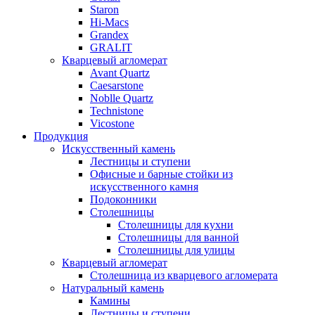
Staron
Hi-Macs
Grandex
GRALIT
Кварцевый агломерат
Avant Quartz
Caesarstone
Noblle Quartz
Technistone
Vicostone
Продукция
Искусственный камень
Лестницы и ступени
Офисные и барные стойки из
искусственного камня
Подоконники
Столешницы
Столешницы для кухни
Столешницы для ванной
Столешницы для улицы
Кварцевый агломерат
Столешница из кварцевого агломерата
Натуральный камень
Камины
Лестницы и ступени