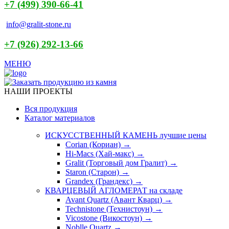
+7 (499) 390-66-41
info@gralit-stone.ru
+7 (926) 292-13-66
МЕНЮ
НАШИ ПРОЕКТЫ
Вся продукция
Каталог материалов
ИСКУССТВЕННЫЙ КАМЕНЬ
лучшие цены
Corian (Кориан) →
Hi-Macs (Хай-макс) →
Gralit (Торговый дом Гралит) →
Staron (Старон) →
Grandex (Грандекс) →
КВАРЦЕВЫЙ АГЛОМЕРАТ
на складе
Avant Quartz (Авант Кварц) →
Technistone (Технистоун) →
Vicostone (Викостоун) →
Noblle Quartz →