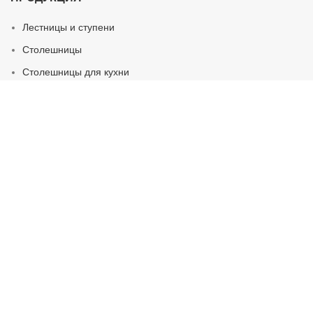
Лестницы и ступени
Столешницы
Столешницы для кухни
Столешницы для ванной
Столешницы для улицы
Подоконники
Стойки и столы
КАМНИ
Каталог материалов
Искусственный камень
Натуральный камень
Кварцевый агломерат