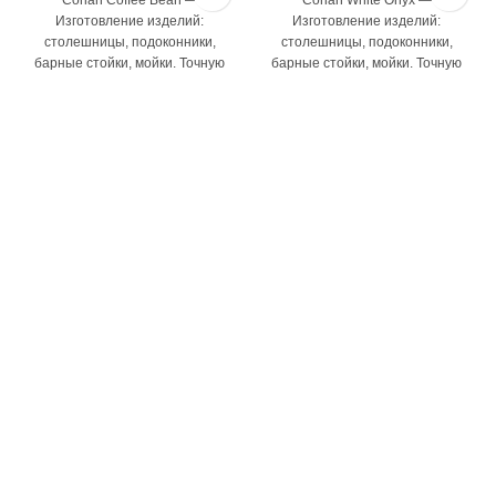
Corian Coffee Bean —
Corian White Onyx —
Изготовление изделий:
Изготовление изделий:
столешницы, подоконники,
столешницы, подоконники,
барные стойки, мойки. Точную
барные стойки, мойки. Точную
цену и наличие данного декора
цену и наличие данного декора
уточняйте у наших
уточняйте у наших