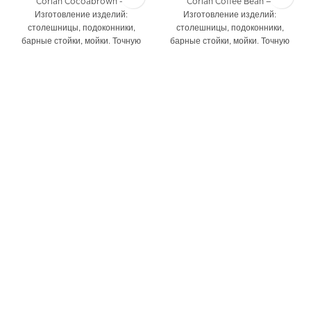
Corian Cocoabrown —
Corian Coffee Bean —
Изготовление изделий:
Изготовление изделий:
столешницы, подоконники,
столешницы, подоконники,
барные стойки, мойки. Точную
барные стойки, мойки. Точную
цену и наличие данного декора
цену и наличие данного декора
уточняйте у наших
уточняйте у наших
специалистов.