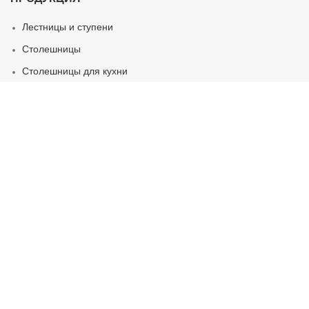
Лестницы и ступени
Столешницы
Столешницы для кухни
Столешницы для ванной
Столешницы для улицы
Подоконники
Стойки и столы
КАМНИ
Каталог материалов
Искусственный камень
Натуральный камень
Кварцевый агломерат