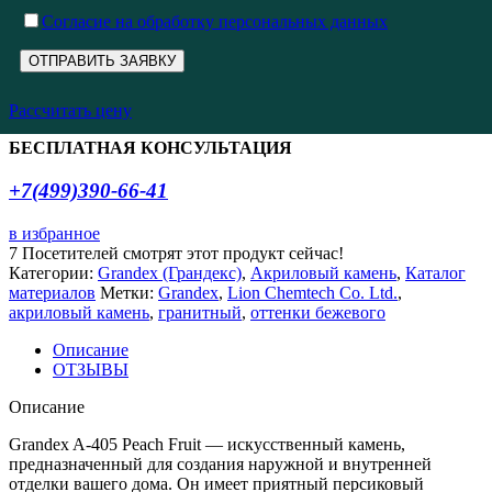
Cогласие на обработку персональных данных
Рассчитать цену
БЕСПЛАТНАЯ КОНСУЛЬТАЦИЯ
+7(499)390-66-41
в избранное
7
Посетителей смотрят этот продукт сейчас!
Категории:
Grandex (Грандекс)
,
Акриловый камень
,
Каталог
материалов
Метки:
Grandex
,
Lion Chemtech Co. Ltd.
,
акриловый камень
,
гранитный
,
оттенки бежевого
Описание
ОТЗЫВЫ
Описание
Grandex A-405 Peach Fruit — искусственный камень,
предназначенный для создания наружной и внутренней
отделки вашего дома. Он имеет приятный персиковый