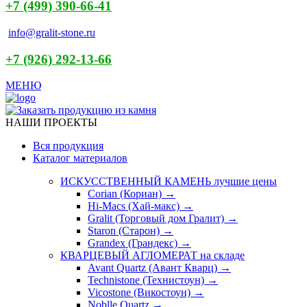
+7 (499) 390-66-41
info@gralit-stone.ru
+7 (926) 292-13-66
МЕНЮ
НАШИ ПРОЕКТЫ
Вся продукция
Каталог материалов
ИСКУССТВЕННЫЙ КАМЕНЬ
лучшие цены
Corian (Кориан) →
Hi-Macs (Хай-макс) →
Gralit (Торговый дом Гралит) →
Staron (Старон) →
Grandex (Грандекс) →
КВАРЦЕВЫЙ АГЛОМЕРАТ
на складе
Avant Quartz (Авант Кварц) →
Technistone (Технистоун) →
Vicostone (Викостоун) →
Noblle Quartz →