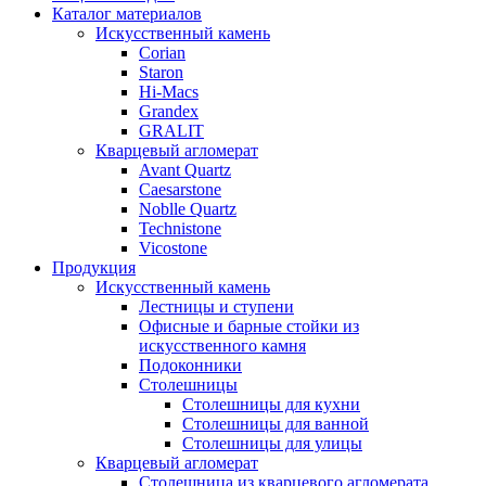
Каталог материалов
Искусственный камень
Corian
Staron
Hi-Macs
Grandex
GRALIT
Кварцевый агломерат
Avant Quartz
Caesarstone
Noblle Quartz
Technistone
Vicostone
Продукция
Искусственный камень
Лестницы и ступени
Офисные и барные стойки из
искусственного камня
Подоконники
Столешницы
Столешницы для кухни
Столешницы для ванной
Столешницы для улицы
Кварцевый агломерат
Столешница из кварцевого агломерата