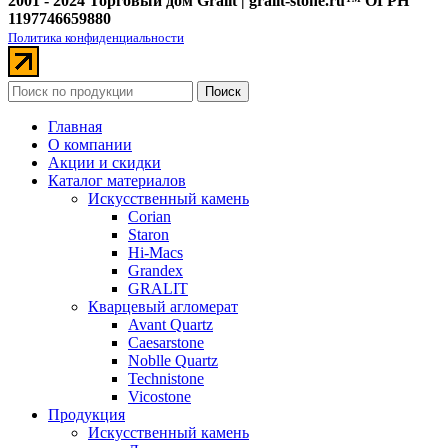
2001 - 2024 Торговый дом Gralit | gralit-stone.ru™ ОГРН
1197746659880
Политика конфиденциальности
Поиск
Главная
О компании
Акции и скидки
Каталог материалов
Искусственный камень
Corian
Staron
Hi-Macs
Grandex
GRALIT
Кварцевый агломерат
Avant Quartz
Caesarstone
Noblle Quartz
Technistone
Vicostone
Продукция
Искусственный камень