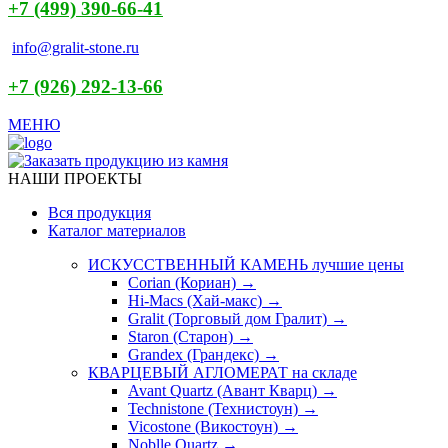
+7 (499) 390-66-41
info@gralit-stone.ru
+7 (926) 292-13-66
МЕНЮ
НАШИ ПРОЕКТЫ
Вся продукция
Каталог материалов
ИСКУССТВЕННЫЙ КАМЕНЬ
лучшие цены
Corian (Кориан) →
Hi-Macs (Хай-макс) →
Gralit (Торговый дом Гралит) →
Staron (Старон) →
Grandex (Грандекс) →
КВАРЦЕВЫЙ АГЛОМЕРАТ
на складе
Avant Quartz (Авант Кварц) →
Technistone (Технистоун) →
Vicostone (Викостоун) →
Noblle Quartz →