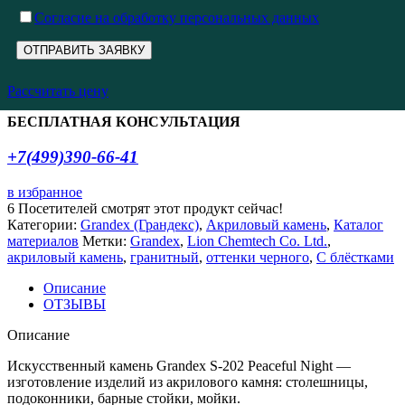
Cогласие на обработку персональных данных
Рассчитать цену
БЕСПЛАТНАЯ КОНСУЛЬТАЦИЯ
+7(499)390-66-41
в избранное
6
Посетителей смотрят этот продукт сейчас!
Категории:
Grandex (Грандекс)
,
Акриловый камень
,
Каталог
материалов
Метки:
Grandex
,
Lion Chemtech Co. Ltd.
,
акриловый камень
,
гранитный
,
оттенки черного
,
С блёстками
Описание
ОТЗЫВЫ
Описание
Искусственный камень Grandex S-202 Peaceful Night —
изготовление изделий из акрилового камня: столешницы,
подоконники, барные стойки, мойки.