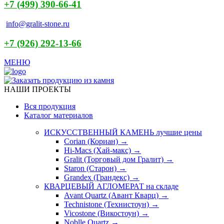
+7 (499) 390-66-41
info@gralit-stone.ru
+7 (926) 292-13-66
МЕНЮ
НАШИ ПРОЕКТЫ
Вся продукция
Каталог материалов
ИСКУССТВЕННЫЙ КАМЕНЬ
лучшие цены
Corian (Кориан) →
Hi-Macs (Хай-макс) →
Gralit (Торговый дом Гралит) →
Staron (Старон) →
Grandex (Грандекс) →
КВАРЦЕВЫЙ АГЛОМЕРАТ
на складе
Avant Quartz (Авант Кварц) →
Technistone (Технистоун) →
Vicostone (Викостоун) →
Noblle Quartz →