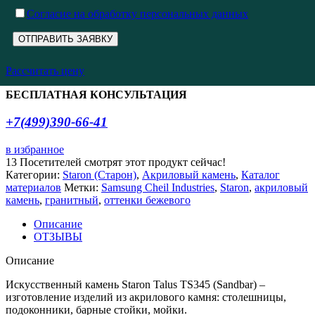
Cогласие на обработку персональных данных
Рассчитать цену
БЕСПЛАТНАЯ КОНСУЛЬТАЦИЯ
+7(499)390-66-41
в избранное
13
Посетителей смотрят этот продукт сейчас!
Категории:
Staron (Старон)
,
Акриловый камень
,
Каталог
материалов
Метки:
Samsung Cheil Industries
,
Staron
,
акриловый
камень
,
гранитный
,
оттенки бежевого
Описание
ОТЗЫВЫ
Описание
Искусственный камень Staron Talus TS345 (Sandbar) –
изготовление изделий из акрилового камня: столешницы,
подоконники, барные стойки, мойки.