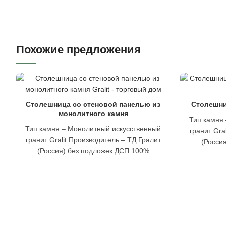
Похожие предложения
Столешница со стеновой панелью из
Столешниц
монолитного камня
Тип камня
Тип камня – Монолитный искусственный
гранит Gra
гранит Gralit Производитель – ТД Гралит
(Росси
(Россия) без подложек ДСП 100%
водонепрон
водонепроницаемость. Термостойкость от
-50