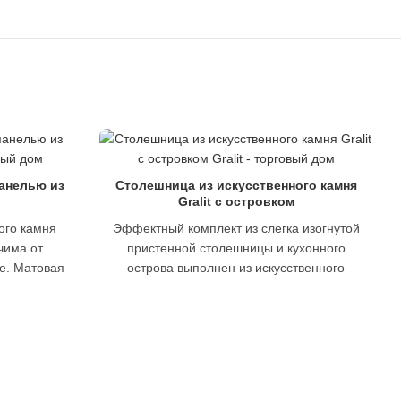
анелью из
Столешница из искусственного камня
Gralit с островком
ого камня
Эффектный комплект из слегка изогнутой
ичима от
пристенной столешницы и кухонного
е. Матовая
острова выполнен из искусственного
и гранулами
камня. Gralit — чрезвычайно прочный,
гигиеничный, простой