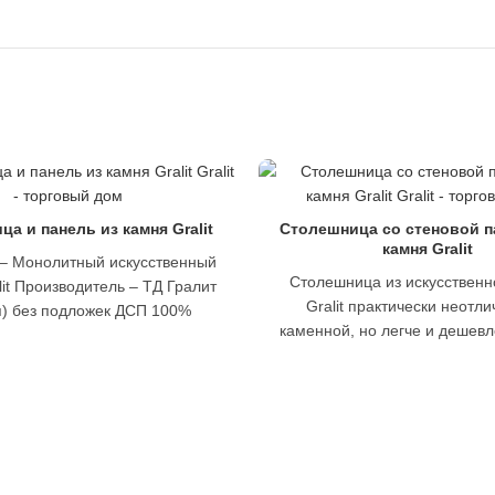
а и панель из камня Gralit
Столешница со стеновой п
камня Gralit
 – Монолитный искусственный
Столешница из искусственн
lit Производитель – ТД Гралит
Gralit практически неотл
я) без подложек ДСП 100%
каменной, но легче и дешевл
ицаемость. Термостойкость от
поверхность с полированным
-50
останется такой