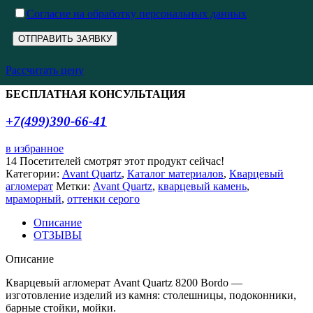
Cогласие на обработку персональных данных
Рассчитать цену
БЕСПЛАТНАЯ КОНСУЛЬТАЦИЯ
+7(499)390-66-41
в избранное
14
Посетителей смотрят этот продукт сейчас!
Категории:
Avant Quartz
,
Каталог материалов
,
Кварцевый
агломерат
Метки:
Avant Quartz
,
кварцевый камень
,
мраморный
,
оттенки серого
Описание
ОТЗЫВЫ
Описание
Кварцевый агломерат Avant Quartz 8200 Bordo —
изготовление изделий из камня: столешницы, подоконники,
барные стойки, мойки.