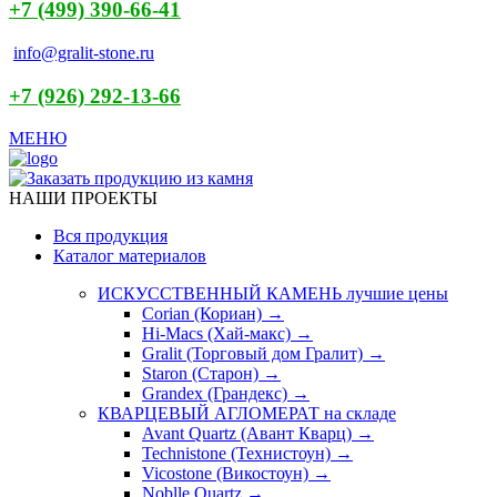
+7 (499) 390-66-41
info@gralit-stone.ru
+7 (926) 292-13-66
МЕНЮ
НАШИ ПРОЕКТЫ
Вся продукция
Каталог материалов
ИСКУССТВЕННЫЙ КАМЕНЬ
лучшие цены
Corian (Кориан) →
Hi-Macs (Хай-макс) →
Gralit (Торговый дом Гралит) →
Staron (Старон) →
Grandex (Грандекс) →
КВАРЦЕВЫЙ АГЛОМЕРАТ
на складе
Avant Quartz (Авант Кварц) →
Technistone (Технистоун) →
Vicostone (Викостоун) →
Noblle Quartz →